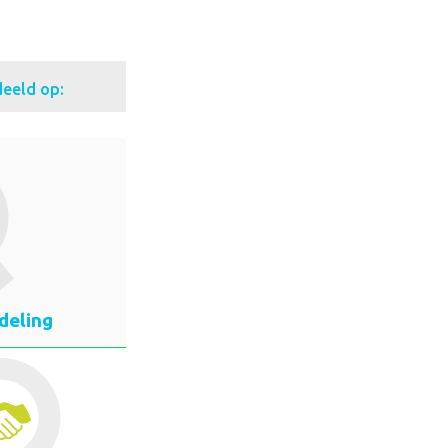
eeld op:
deling