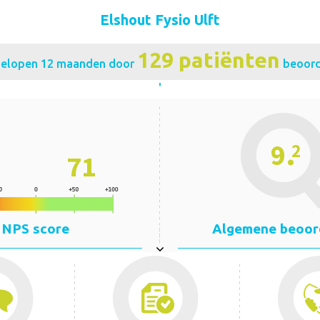
Elshout Fysio Ulft
129 patiënten
fgelopen 12 maanden door
beoord
'
.
9
2
71
NPS score
Algemene beoor