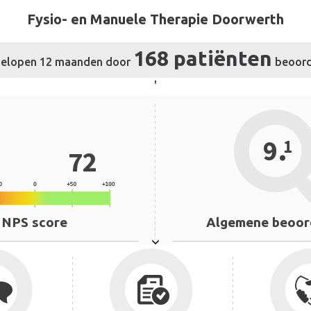
Fysio- en Manuele Therapie Doorwerth
168 patiënten
fgelopen 12 maanden door
beoord
'
.
9
1
72
NPS score
Algemene beoor