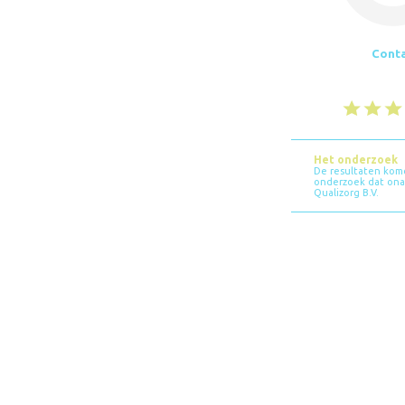
Cont
Het onderzoek
De resultaten kom
onderzoek dat onaf
Qualizorg B.V.