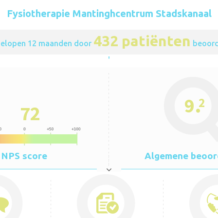
Fysiotherapie Mantinghcentrum Stadskanaal
432 patiënten
fgelopen 12 maanden door
beoord
'
.
9
2
72
NPS score
Algemene beoor