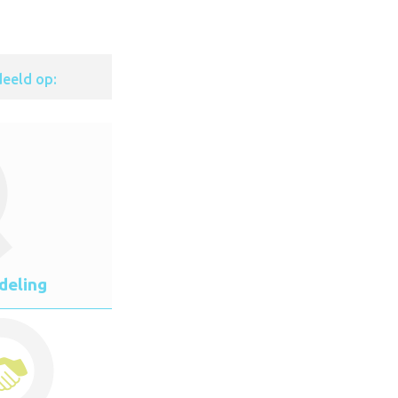
eeld op:
deling