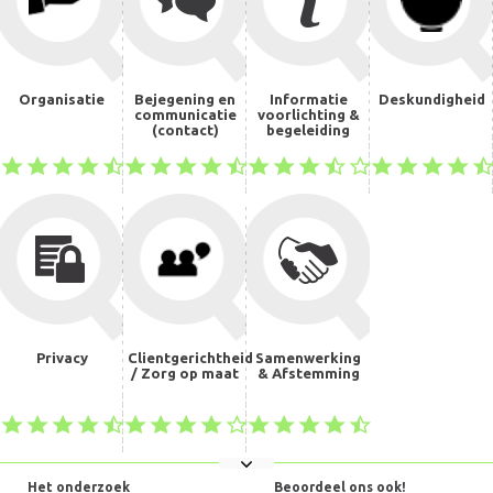
Organisatie
Bejegening en
Informatie
Deskundigheid
communicatie
voorlichting &
(contact)
begeleiding
Privacy
Clientgerichtheid
Samenwerking
/ Zorg op maat
& Afstemming
Het onderzoek
Beoordeel ons ook!