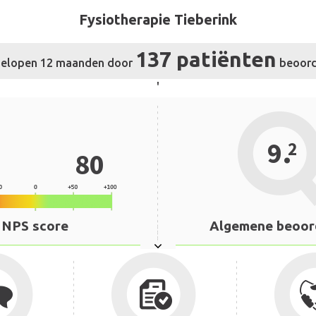
Fysiotherapie Tieberink
137 patiënten
fgelopen 12 maanden door
beoord
'
.
9
2
80
NPS score
Algemene beoor