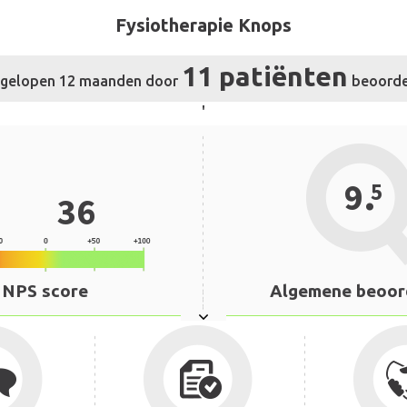
Fysiotherapie Knops
11 patiënten
afgelopen 12 maanden door
beoorde
'
.
9
5
36
NPS score
Algemene beoor